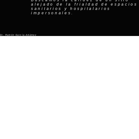
Buscamos la calidez de un sitio
alejado de la frialdad de espacios
sanitarios y hospitalarios
impersonales.
Dr. Ramón García-Adámez